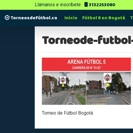
3132253080
Llámanos e inscríbete
TorneosdeFútbol.co
Inicio
Fútbol 8 en Bogotá
T
Torneode-futbol
Torneo de Fútbol Bogotá