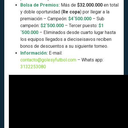
Bolsa de Premios:
Más de
$32.000.000
en total
y doble oportunidad (
Re copa
) por llegar a la
premiación – Campeón:
$4´500.000
– Sub
campeón:
$2´500.000
– Tercer puesto:
$1
´500.000
– Eliminados desde cuarto lugar hasta
los equipos llegados a dieciseisavos reciben
bonos de descuentos a su siguiente torneo.
Información:
E-mail:
contacto@golesyfutbol.com
– Whats app:
3132253080