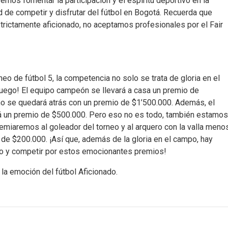
emos fomentar la participación y el espíritu deportivo en la
 de competir y disfrutar del fútbol en Bogotá. Recuerda que
trictamente aficionado, no aceptamos profesionales por el Fair
eo de fútbol 5, la competencia no solo se trata de gloria en el
juego! El equipo campeón se llevará a casa un premio de
no se quedará atrás con un premio de $1’500.000. Además, el
rá un premio de $500.000. Pero eso no es todo, también estamos
remiaremos al goleador del torneo y al arquero con la valla meno
de $200.000. ¡Así que, además de la gloria en el campo, hay
eo y competir por estos emocionantes premios!
 la emoción del fútbol Aficionado.