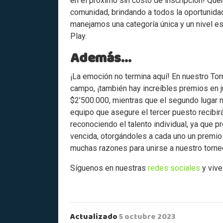
en el próximo sin costo de inscripción! Quer
comunidad, brindando a todos la oportunidad
manejamos una categoría única y un nivel es
Play.
Además…
¡La emoción no termina aquí! En nuestro Torn
campo, ¡también hay increíbles premios en 
$2’500.000, mientras que el segundo lugar 
equipo que asegure el tercer puesto recibi
reconociendo el talento individual, ya que p
vencida, otorgándoles a cada uno un premio 
muchas razones para unirse a nuestro torn
Síguenos en nuestras
redes sociales
y vive
Actualizado
5 octubre 2023