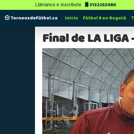
3132253080
Llámanos e inscríbete
TorneosdeFútbol.co
Inicio
Fútbol 8 en Bogotá
T
Final de LA LIGA 