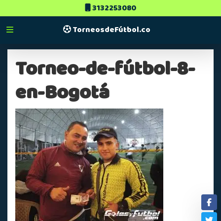
3132253080
TorneosdeFútbol.co
Torneo-de-fútbol-8-
en-Bogotá
Fa