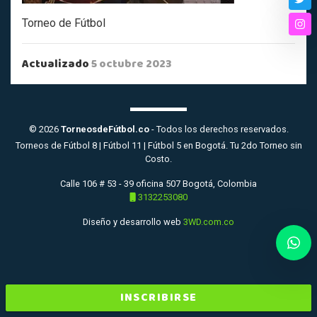
Twi
Torneo de Fútbol
Ins
Actualizado
5 octubre 2023
© 2026
TorneosdeFútbol.co
- Todos los derechos reservados.
Torneos de Fútbol 8 | Fútbol 11 | Fútbol 5 en Bogotá. Tu 2do Torneo sin
Costo.
Calle 106 # 53 - 39 oficina 507 Bogotá, Colombia
3132253080
Diseño y desarrollo web
3WD.com.co
INSCRIBIRSE