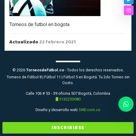
Twi
Ins
Torneos de futbol en bogota
Actualizado
22 febrero 2021
© 2026
TorneosdeFútbol.co
- Todos los derechos reservados.
Torneos de Fútbol 8 | Fútbol 11 | Fútbol 5 en Bogotá. Tu 2do Torneo sin
Costo.
Calle 106 # 53 - 39 oficina 507 Bogotá, Colombia
3132253080
Diseño y desarrollo web
3WD.com.co
INSCRIBIRSE