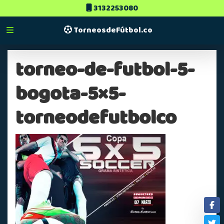
3132253080
TorneosdeFútbol.co
torneo-de-futbol-5-
bogota-5×5-
torneodefutbolco
Fa