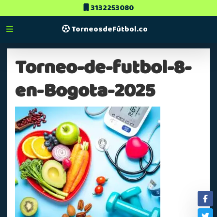
3132253080
TorneosdeFútbol.co
Torneo-de-futbol-8-
en-Bogota-2025
Fa