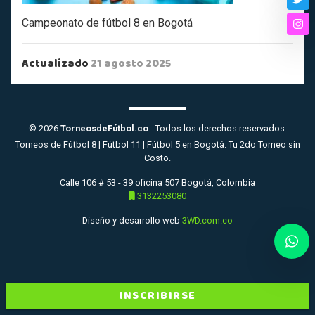
Twi
Campeonato de fútbol 8 en Bogotá
Ins
Actualizado
21 agosto 2025
© 2026
TorneosdeFútbol.co
- Todos los derechos reservados.
Torneos de Fútbol 8 | Fútbol 11 | Fútbol 5 en Bogotá. Tu 2do Torneo sin
Costo.
Calle 106 # 53 - 39 oficina 507 Bogotá, Colombia
3132253080
Diseño y desarrollo web
3WD.com.co
INSCRIBIRSE