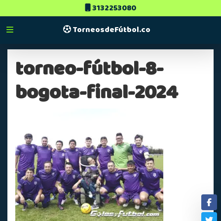
3132253080
TorneosdeFútbol.co
torneo-fútbol-8-
bogota-final-2024
Fa