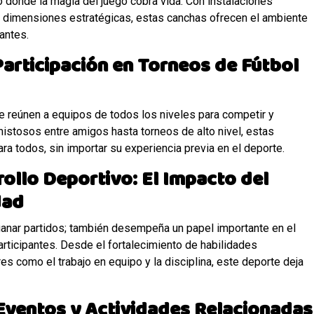
 donde la magia del juego cobra vida. Con instalaciones
y dimensiones estratégicas, estas canchas ofrecen el ambiente
antes.
Participación en Torneos de Fútbol
 reúnen a equipos de todos los niveles para competir y
mistosos entre amigos hasta torneos de alto nivel, estas
a todos, sin importar su experiencia previa en el deporte.
ollo Deportivo: El Impacto del
dad
ganar partidos; también desempeña un papel importante en el
articipantes. Desde el fortalecimiento de habilidades
es como el trabajo en equipo y la disciplina, este deporte deja
Eventos y Actividades Relacionadas