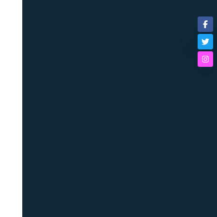
Fa
Twi
Ins