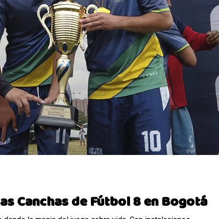
las Canchas de Fútbol 8 en Bogotá