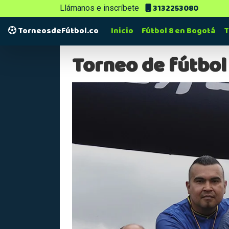
3132253080
Llámanos e inscríbete
TorneosdeFútbol.co
Inicio
Fútbol 8 en Bogotá
T
Torneo de fútbol