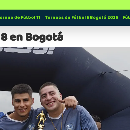
orneo de Fútbol 11
Torneos de Fútbol 5 Bogotá 2026
Fú
 8 en Bogotá