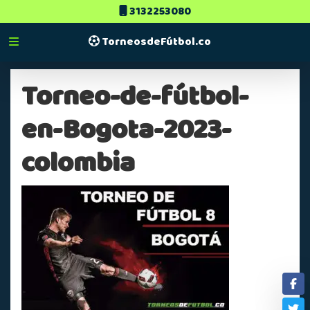
3132253080
TorneosdeFútbol.co
Torneo-de-fútbol-
en-Bogota-2023-
colombia
Fa