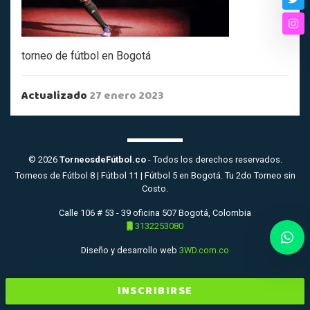
Twi
Ins
torneo de fútbol en Bogotá
Actualizado
27 enero 2023
© 2026
TorneosdeFútbol.co
- Todos los derechos reservados.
Torneos de Fútbol 8 | Fútbol 11 | Fútbol 5 en Bogotá. Tu 2do Torneo sin
Costo.
Calle 106 # 53 - 39 oficina 507 Bogotá, Colombia
3132253080
Diseño y desarrollo web
3WD.com.co
INSCRIBIRSE