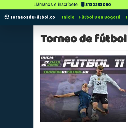
3132253080
Llámanos e inscríbete
TorneosdeFútbol.co
Inicio
Fútbol 8 en Bogotá
T
Torneo de fútbol