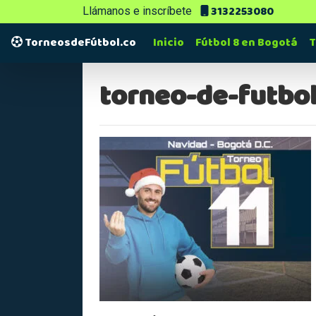
3132253080
Llámanos e inscríbete
TorneosdeFútbol.co
Inicio
Fútbol 8 en Bogotá
T
torneo-de-futbo