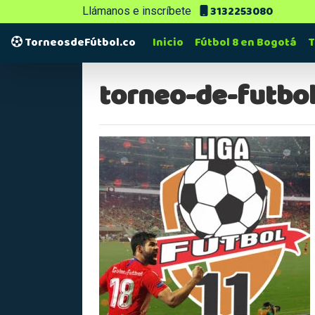
3132253080
Llámanos e inscríbete
TorneosdeFútbol.co
Inicio
Fútbol 8 en Bogotá
T
torneo-de-futbol