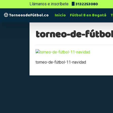
3132253080
Llámanos e inscríbete
TorneosdeFútbol.co
Inicio
Fútbol 8 en Bogotá
T
torneo-de-fútbo
torneo-de-fútbol-11-navidad