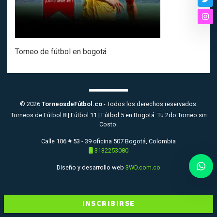
Twi
Ins
Torneo de fútbol en bogotá
© 2026
TorneosdeFútbol.co
- Todos los derechos reservados.
Torneos de Fútbol 8 | Fútbol 11 | Fútbol 5 en Bogotá. Tu 2do Torneo sin
Costo.
Calle 106 # 53 - 39 oficina 507 Bogotá, Colombia
3132253080
Diseño y desarrollo web
3WD.com.co
INSCRIBIRSE