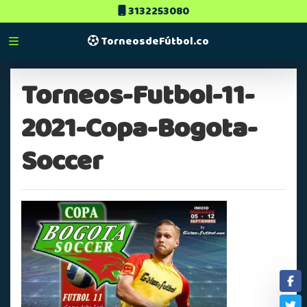
3132253080
TorneosdeFútbol.co
Torneos-Futbol-11-
2021-Copa-Bogota-
Soccer
Fa