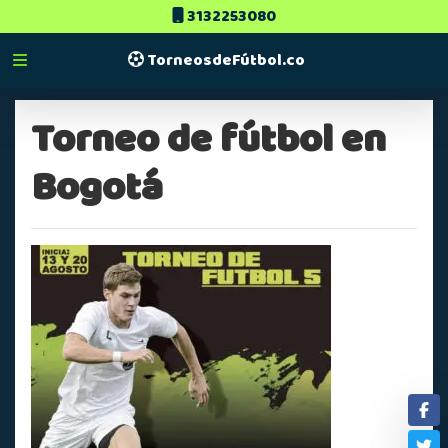
3132253080
TorneosdeFútbol.co
Torneo de fútbol en
Bogotá
Fa