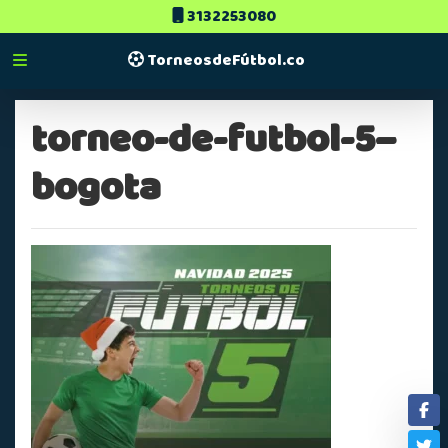
3132253080
TorneosdeFútbol.co
torneo-de-futbol-5–
bogota
Fa