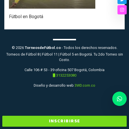
Twi
Ins
Fútbol en Bogotá
© 2026
TorneosdeFútbol.co
- Todos los derechos reservados.
Torneos de Fútbol 8 | Fútbol 11 | Fútbol 5 en Bogotá. Tu 2do Torneo sin
Costo.
Calle 106 # 53 - 39 oficina 507 Bogotá, Colombia
3132253080
Diseño y desarrollo web
3WD.com.co
INSCRIBIRSE