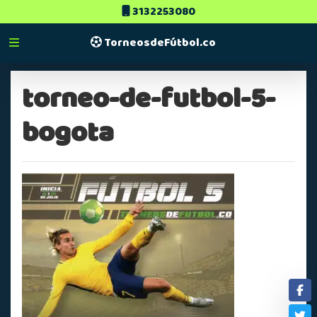
3132253080
TorneosdeFútbol.co
torneo-de-futbol-5-
bogota
Fa