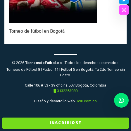
Twi
Ins
Torneo de fútbol en Bogotá
© 2026
TorneosdeFútbol.co
- Todos los derechos reservados.
Torneos de Fútbol 8 | Fútbol 11 | Fútbol 5 en Bogotá. Tu 2do Torneo sin
Costo.
Calle 106 # 53 - 39 oficina 507 Bogotá, Colombia
3132253080
Diseño y desarrollo web
3WD.com.co
INSCRIBIRSE