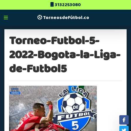
3132253080
TorneosdeFútbol.co
Torneo-Futbol-5-
2022-Bogota-la-Liga-
de-Futbol5
Fa