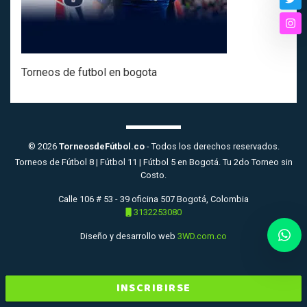
Twi
Ins
Torneos de futbol en bogota
© 2026
TorneosdeFútbol.co
- Todos los derechos reservados.
Torneos de Fútbol 8 | Fútbol 11 | Fútbol 5 en Bogotá. Tu 2do Torneo sin
Costo.
Calle 106 # 53 - 39 oficina 507 Bogotá, Colombia
3132253080
Diseño y desarrollo web
3WD.com.co
INSCRIBIRSE