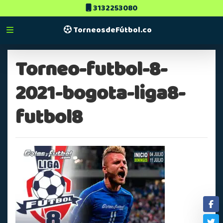
3132253080
TorneosdeFútbol.co
Torneo-futbol-8-
2021-bogota-liga8-
futbol8
Fa