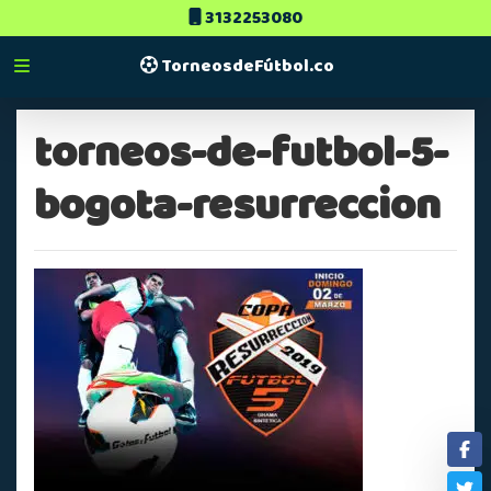
3132253080
TorneosdeFútbol.co
torneos-de-futbol-5-
bogota-resurreccion
Fa