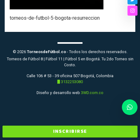
Twi
Ins
torneos-de-futbol-5-bogota-resurreccion
© 2026
TorneosdeFútbol.co
- Todos los derechos reservados.
Torneos de Fútbol 8 | Fútbol 11 | Fútbol 5 en Bogotá. Tu 2do Torneo sin
Costo.
Calle 106 # 53 - 39 oficina 507 Bogotá, Colombia
3132253080
Diseño y desarrollo web
3WD.com.co
INSCRIBIRSE