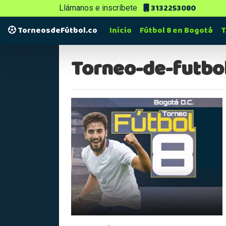
3132253080
Llámanos e inscríbete
TorneosdeFútbol.co
Inicio
Fútbol 8 en Bogotá
T
Torneo-de-futbo