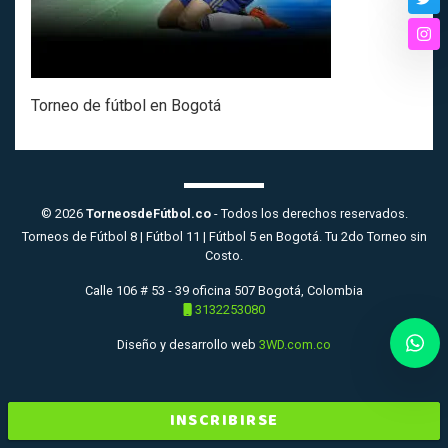
Twi
Ins
Torneo de fútbol en Bogotá
© 2026
TorneosdeFútbol.co
- Todos los derechos reservados.
Torneos de Fútbol 8 | Fútbol 11 | Fútbol 5 en Bogotá. Tu 2do Torneo sin
Costo.
Calle 106 # 53 - 39 oficina 507 Bogotá, Colombia
3132253080
Diseño y desarrollo web
3WD.com.co
INSCRIBIRSE