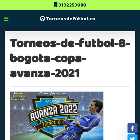
3132253080
TorneosdeFútbol.co
Torneos-de-futbol-8-
bogota-copa-
avanza-2021
Fa