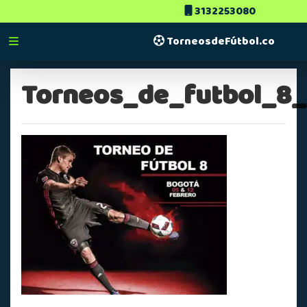
3132253080
TorneosdeFútbol.co
Torneos_de_futbol_8