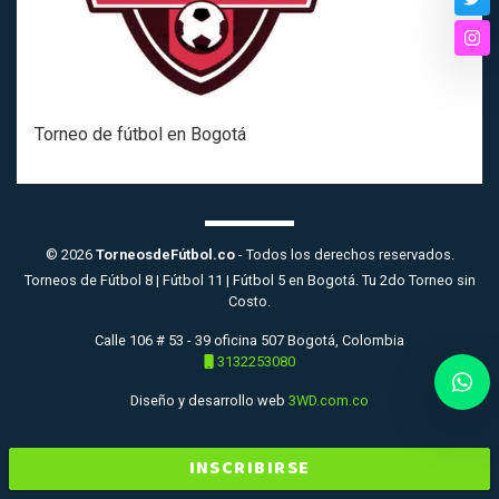
Twi
Ins
Torneo de fútbol en Bogotá
© 2026
TorneosdeFútbol.co
- Todos los derechos reservados.
Torneos de Fútbol 8 | Fútbol 11 | Fútbol 5 en Bogotá. Tu 2do Torneo sin
Costo.
Calle 106 # 53 - 39 oficina 507 Bogotá, Colombia
3132253080
Diseño y desarrollo web
3WD.com.co
INSCRIBIRSE