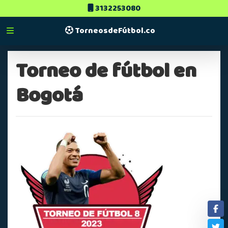
3132253080
TorneosdeFútbol.co
Torneo de fútbol en
Bogotá
Fa