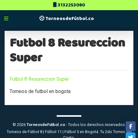
3132253080
TorneosdeFútbol.co
Futbol 8 Resureccion
Super
Futbol 8 Resureccion Super
Torneos de futbol en bogota
© 2026
TorneosdeFútbol.co
- Todos los derechos reservados.
Fa
Torneos de Fútbol 8 | Fútbol 11 | Fútbol 5 en Bogotá. Tu 2do Torneo sin
Costo.