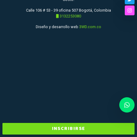
Twi
Calle 106 # 53 - 39 oficina 507 Bogotá, Colombia
Ins
3132253080
Diseño y desarrollo web
3WD.com.co
INSCRIBIRSE