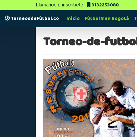
3132253080
Llámanos e inscríbete
TorneosdeFútbol.co
Inicio
Fútbol 8 en Bogotá
T
Torneo-de-futbo