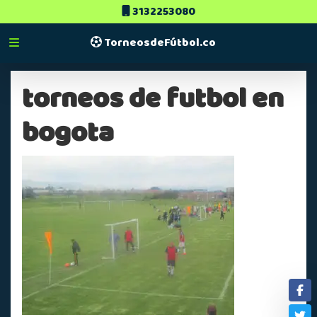
3132253080
TorneosdeFútbol.co
torneos de futbol en
bogota
Fa