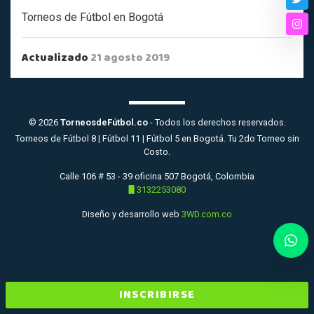
Twi
Torneos de Fútbol en Bogotá
Ins
Actualizado
21 agosto 2019
© 2026
TorneosdeFútbol.co
- Todos los derechos reservados.
Torneos de Fútbol 8 | Fútbol 11 | Fútbol 5 en Bogotá. Tu 2do Torneo sin
Costo.
Calle 106 # 53 - 39 oficina 507 Bogotá, Colombia
3132253080
Diseño y desarrollo web
3WD.com.co
INSCRIBIRSE