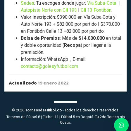
Sedes
: Tu escoges donde jugar:
Via Suba-Cota
|
Autopista Norte con Cll 193
|
Cll 13 Fontibón
.
Valor Inscripción: $390.000 en Vía Suba Cota y
Auto Norte 193 + $82.000 por partido | $370.000
en Fontibón Calle 13 +82.000 por partido.
Bolsa de Premios
: Más de
$14.000.000
en total
y doble oportunidad (
Recopa
) por llegar a la
premiación.
Información: WhatsApp
, E-mail:
contacto@golesyfutbol.com
Actualizado
19 enero 2022
© 2026
TorneosdeFútbol.co
- Todos los derechos reservados.
Torneos de Fútbol 8 | Fútbol 11 | Fútbol 5 en Bogotá. Tu 2do Torneo sin
Costo.