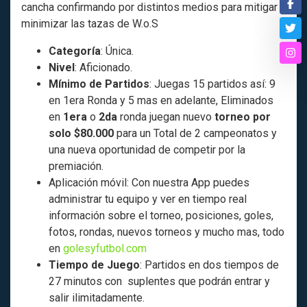
cancha confirmando por distintos medios para mitigar y
Fa
minimizar las tazas de W.o.S
Twi
Categoría
: Única.
Ins
Nivel
: Aficionado.
Mínimo de Partidos
: Juegas 15 partidos así: 9
en 1era Ronda y 5 mas en adelante, Eliminados
en
1era
o
2da
ronda juegan nuevo
torneo por
solo $80.000
para un Total de 2 campeonatos y
una nueva oportunidad de competir por la
premiación.
Aplicación móvil: Con nuestra App puedes
administrar tu equipo y ver en tiempo real
información sobre el torneo, posiciones, goles,
fotos, rondas, nuevos torneos y mucho mas, todo
en
golesyfutbol.com
Tiempo de Juego
: Partidos en dos tiempos de
27 minutos con suplentes que podrán entrar y
salir ilimitadamente.